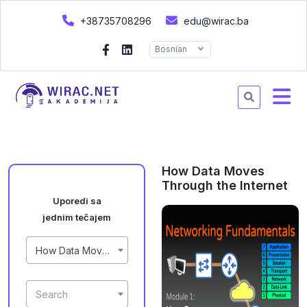
+38735708296
edu@wirac.ba
Bosnian
How Data Moves
Through the Internet
Uporedi sa
jednim tečajem
How Data Moves Through the Internet
Search