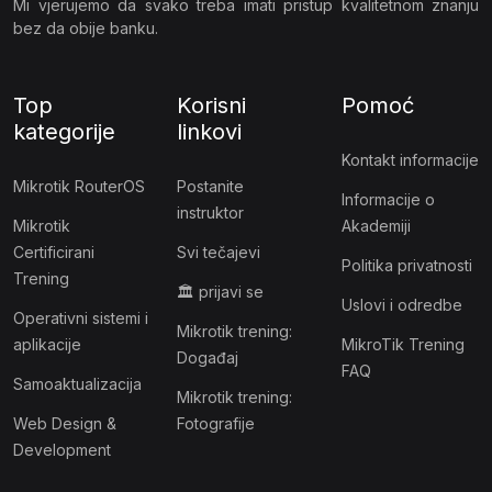
Mi vjerujemo da svako treba imati pristup kvalitetnom znanju
bez da obije banku.
Top
Korisni
Pomoć
kategorije
linkovi
Kontakt informacije
Mikrotik RouterOS
Postanite
Informacije o
instruktor
Mikrotik
Akademiji
Certificirani
Svi tečajevi
Politika privatnosti
Trening
🏛 prijavi se
Uslovi i odredbe
Operativni sistemi i
Mikrotik trening:
aplikacije
MikroTik Trening
Događaj
FAQ
Samoaktualizacija
Mikrotik trening:
Web Design &
Fotografije
Development