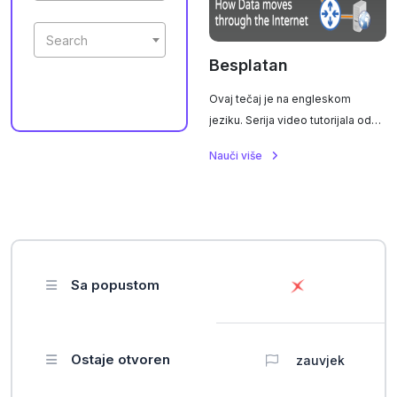
Search
Besplatan
Ovaj tečaj je na engleskom
jeziku. Serija video tutorijala od
PracNet-a pokriva osnove mreža
Nauči više
kroz: mrežne uređaje, OSI model,
hostove, switcheve, routere,
mrežne protokole, pakete.
Sa popustom
Ostaje otvoren
zauvjek