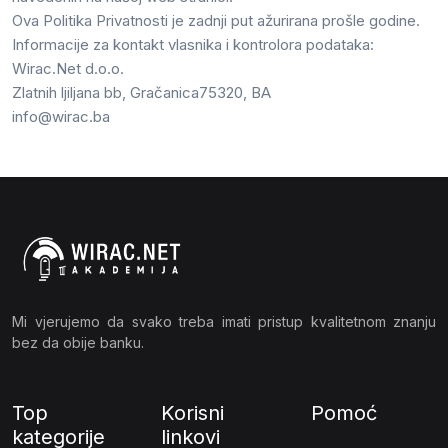
Ova Politika Privatnosti je zadnji put ažurirana prošle godine.
Informacije za kontakt vlasnika i kontrolora podataka:
Wirac.Net d.o.o.
Zlatnih ljiljana bb, Gračanica75320, BA
info@wirac.ba
Mi vjerujemo da svako treba imati pristup kvalitetnom znanju
bez da obije banku.
Top
Korisni
Pomoć
kategorije
linkovi