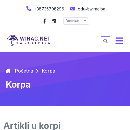
+38735708296
edu@wirac.ba
Bosnian
Početna
Korpa
Korpa
Artikli u korpi