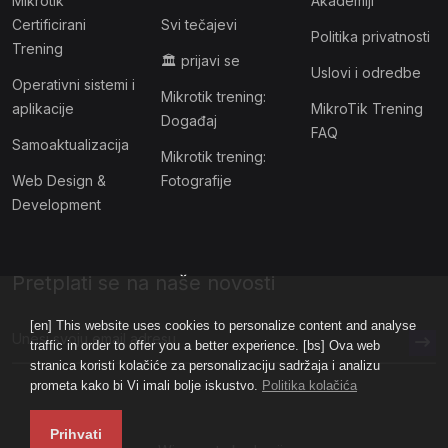
Mikrotik
Akademiji
Certificirani
Svi tečajevi
Politika privatnosti
Trening
🏛 prijavi se
Uslovi i odredbe
Operativni sistemi i
Mikrotik trening:
aplikacije
MikroTik Trening
Događaj
FAQ
Samoaktualizacija
Mikrotik trening:
Web Design &
Fotografije
Development
Pretplati se na naše novosti
[en] This website uses cookies to personalize content and analyse
traffic in order to offer you a better experience. [bs] Ova web
stranica koristi kolačiće za personalizaciju sadržaja i analizu
prometa kako bi Vi imali bolje iskustvo.
Politika kolačića
Prihvati